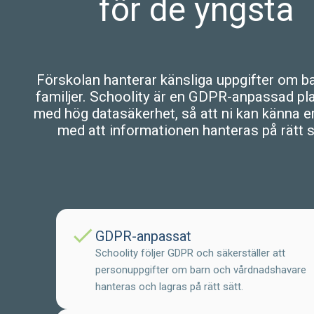
för de yngsta
Förskolan hanterar känsliga uppgifter om b
familjer. Schoolity är en GDPR-anpassad pl
med hög datasäkerhet, så att ni kan känna e
med att informationen hanteras på rätt s
check
GDPR-anpassat
Schoolity följer GDPR och säkerställer att
personuppgifter om barn och vårdnadshavare
hanteras och lagras på rätt sätt.