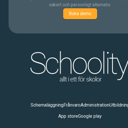
säkert och personligt alternativ.
Boka demo
Schemaläggning
Frånvaro
Administration
Utbildnin
App store
Google play